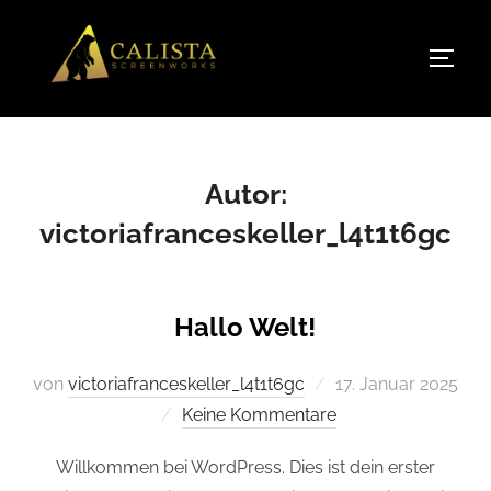
Zum
Inhalt
SEIT
springen
Autor:
victoriafranceskeller_l4t1t6gc
Hallo Welt!
Veröffentlicht
von
victoriafranceskeller_l4t1t6gc
17. Januar 2025
am
Keine Kommentare
Willkommen bei WordPress. Dies ist dein erster